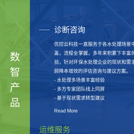
诊断咨询
优控云科技一直服务于各水处理场景
盖，流程全掌握，多年来积累下丰富
数
验，针对环保水处理企业的现状和需
智
顾降本增效的评估咨询与建议方案。
- 水处理多场景丰富经验
产
- 多方专家团队线上同屏
- 基于现状需求转型建议
品
Read More
运维服务